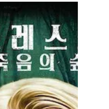
All Posts
영화
한국영화
드라마
예능프로그
램
시사프로그
램
다큐멘터리
해외드라마
애니매이션