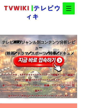
TVWIKI
|
テレビウ
ィキ
テレビWiki最新アドレス案内とコンテンツ
情報プラットフォーム
テレビWikiジャンル別コンテンツ分析レビ
ュー
（映画/ドラマ/スポーツ/時事/ドキュメ
ンテーション/芸能）
テレビウィキは、さまざまなジャンルのコンテンツ情報を一目で確認で
きるように構成されたプラットフォームです。
本ページでは映画、ドラマ、スポーツ、時事、ドキュメンタリー、芸
能まで
主なカテゴリを中心にテレビのコンテンツをレビューします