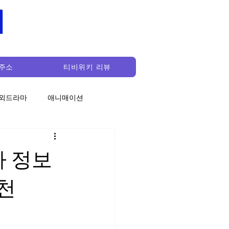
키
주소
티비위키 리뷰
외드라마
애니매이션
 정보
천