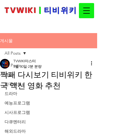
TVWIKI
|
티비위키
티비위키 최신주소 안내 및 콘텐츠 정보 플
랫폼
게시물
All Posts
TVWIKI마스터
All Posts
3월 30일
2분 분량
짝패 다시보기 티비위키 한
영화
국 액션 영화 추천
한국영화
드라마
예능프로그램
시사프로그램
다큐멘터리
해외드라마