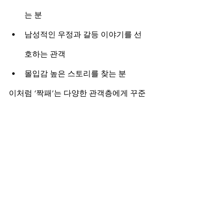
는 분
남성적인 우정과 갈등 이야기를 선
호하는 관객
몰입감 높은 스토리를 찾는 분
이처럼 ‘짝패’는 다양한 관객층에게 꾸준
히 사랑받으며 
티비위키
에서도 주목받
는 콘텐츠입니다.
🔚 마무리
‘짝패’는 리얼한 액션과 감정선이 조화를 
이루는 한국 액션 영화로, 지금 다시 봐