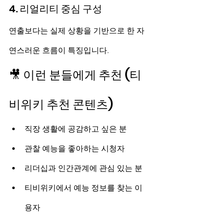
4. 리얼리티 중심 구성
연출보다는 실제 상황을 기반으로 한 자
연스러운 흐름이 특징입니다.
🎥 이런 분들에게 추천 (티
비위키 추천 콘텐츠)
직장 생활에 공감하고 싶은 분
관찰 예능을 좋아하는 시청자
리더십과 인간관계에 관심 있는 분
티비위키에서 예능 정보를 찾는 이
용자