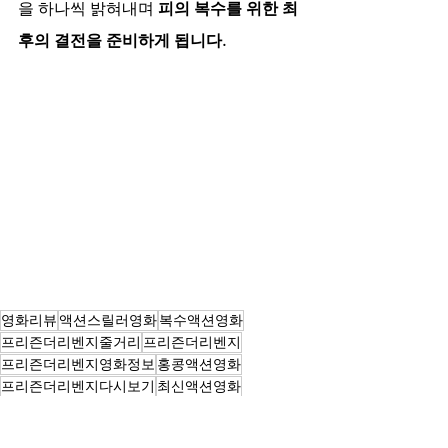
을 하나씩 밝혀내며 
피의 복수를 위한 최
후의 결전을 준비하게 됩니다.
영화리뷰
액션스릴러영화
복수액션영화
프리즌더리벤지줄거리
프리즌더리벤지
프리즌더리벤지영화정보
홍콩액션영화
프리즌더리벤지다시보기
최신액션영화
감옥액션영화
영화