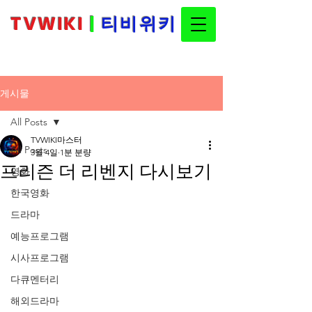
TVWIKI
|
티비위키
티비위키 최신주소 안내 및 콘텐츠 정보 플
랫폼
게시물
All Posts
TVWIKI마스터
All Posts
3월 4일
1분 분량
프리즌 더 리벤지 다시보기
영화
한국영화
드라마
예능프로그램
시사프로그램
다큐멘터리
해외드라마